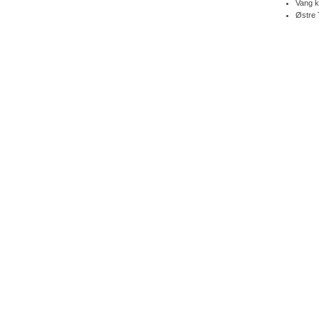
Vang 
Østre