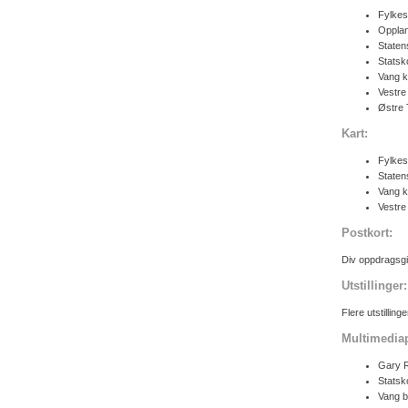
Fylkes
Oppla
Staten
Statsk
Vang 
Vestr
Østre
Kart:
Fylkes
Staten
Vang 
Vestre
Postkort:
Div oppdragsgi
Utstillinger:
Flere utstilling
Multimedia
Gary 
Statsk
Vang 