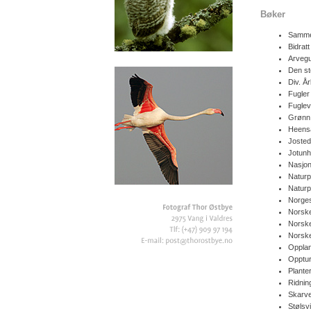
Bøker
Sammen
Bidratt
Arvegu
Den st
Div. Å
Fugler
Fugle
Grønn 
Heens
Josted
Jotunh
Nasjon
Naturp
Naturp
Norge
Norske
Norske
Norsk
Oppland
Opptur
Plante
Ridnin
Skarv
Stølsv