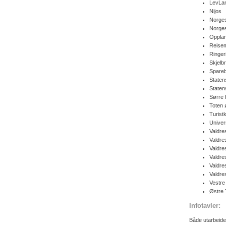
LevLan
Nijos
Norge
Norges
Oppla
Reise
Ringer
Skjelbr
Spareb
Staten
Staten
Sørre
Toten
Turist
Univer
Valdre
Valdre
Valdre
Valdre
Valdre
Valdres
Vestr
Østre
Infotavler:
Både utarbeidet