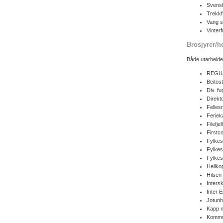
Svensk
Trekkf
Vang s
Vinterf
Brosjyrer/he
Både utarbeidet 
REGU
Beitos
Div. fu
Direkto
Felles
Feriek
Filefje
Firstc
Fylke
Fylkes
Fylkes
Helikop
Hilsen 
Intersk
Inter 
Jotunh
Kapp 
Kommu